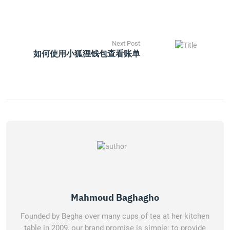
Next Post
如何使用小狐狸钱包查看账单
Mahmoud Baghagho
Founded by Begha over many cups of tea at her kitchen
table in 2009, our brand promise is simple: to provide