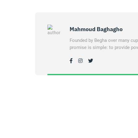
Mahmoud Baghagho
Founded by Begha over many cups 
promise is simple: to provide pow