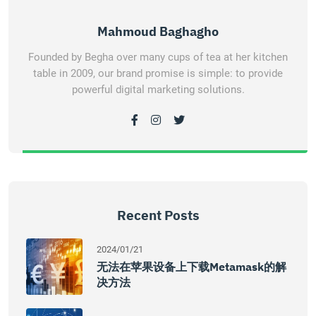
Mahmoud Baghagho
Founded by Begha over many cups of tea at her kitchen
table in 2009, our brand promise is simple: to provide
powerful digital marketing solutions.
Recent Posts
2024/01/21
无法在苹果设备上下载Metamask的解
决方法