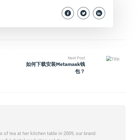
Next Post
如何下载安装Metamask钱
包？
of tea at her kitchen table in 2009, our brand