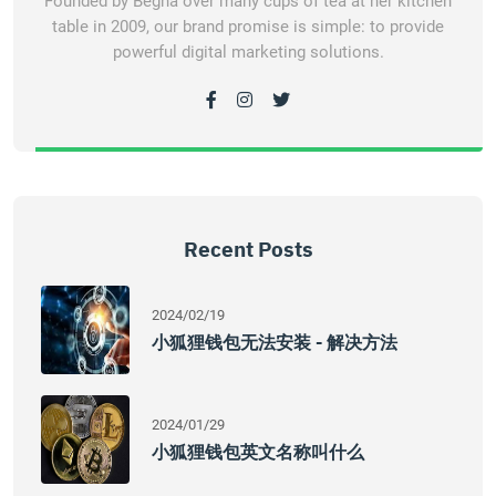
Founded by Begha over many cups of tea at her kitchen
table in 2009, our brand promise is simple: to provide
powerful digital marketing solutions.
Recent Posts
2024/02/19
小狐狸钱包无法安装 - 解决方法
2024/01/29
小狐狸钱包英文名称叫什么