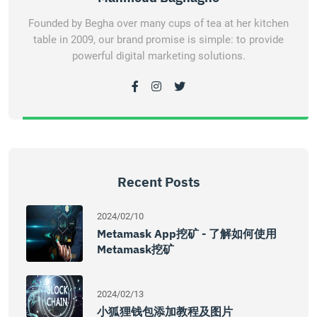
Founded by Begha over many cups of tea at her kitchen
table in 2009, our brand promise is simple: to provide
powerful digital marketing solutions.
Recent Posts
2024/02/10
Metamask App挖矿 - 了解如何使用
Metamask挖矿
2024/02/13
小狐狸钱包添加教程及图片