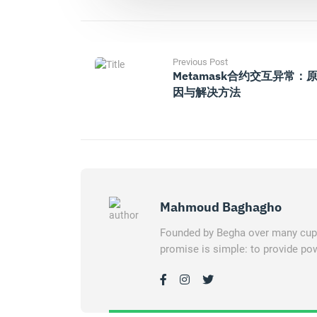
Previous Post
Metamask合约交互异常：
因与解决方法
Mahmoud Baghagho
Founded by Begha over many cups 
promise is simple: to provide pow