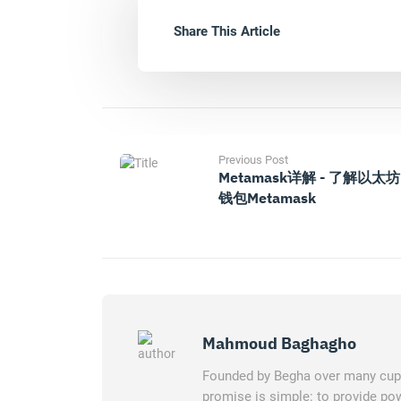
Share This Article
Previous Post
Metamask详解 - 了解以太坊
钱包Metamask
Mahmoud Baghagho
Founded by Begha over many cups 
promise is simple: to provide pow