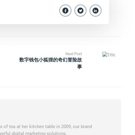
Next Post
数字钱包小狐狸的奇幻冒险故
事
of tea at her kitchen table in 2009, our brand
erful digital marketing solutions.