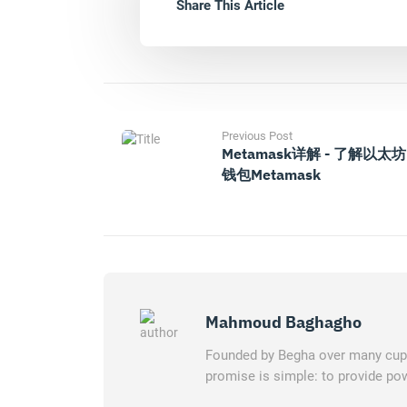
Share This Article
Previous Post
Metamask详解 - 了解以太坊
钱包Metamask
Mahmoud Baghagho
Founded by Begha over many cups 
promise is simple: to provide pow