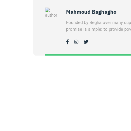
Mahmoud Baghagho
Founded by Begha over many cups 
promise is simple: to provide pow