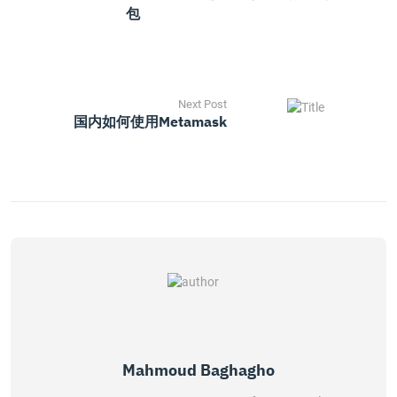
包
Next Post
国内如何使用Metamask
Mahmoud Baghagho