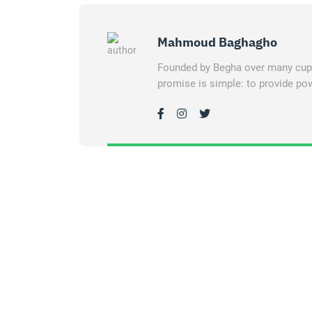
Mahmoud Baghagho
Founded by Begha over many cups 
promise is simple: to provide pow